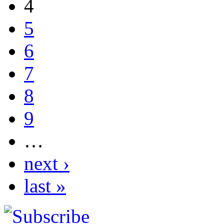
4
5
6
7
8
9
…
next ›
last »